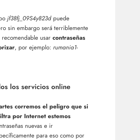
ipo
jf38fj_09S4y823d
puede
ro sin embargo será terriblemente
ás recomendable usar
contraseñas
orizar
, por ejemplo:
rumania1-
s los servicios online
rtes corremos el peligro que si
iltra por Internet estemos
ontraseñas nuevas e ir
pecíficamente para eso como por