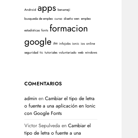
apps
Android
benameji
busqueda de empleo
curso
diseño wen
empleo
formacion
estadisticas
fonts
google
ifttt
infojobs
ionic
ios
online
seguridad
tic
tutoriales
voluntariado
web
windows
COMENTARIOS
admin
en
Cambiar el tipo de letra
o fuente a una aplicación en Ionic
con Google Fonts
Victor Sepulveda
en
Cambiar el
tipo de letra o fuente a una