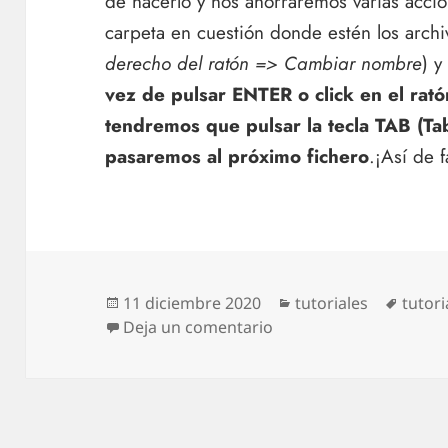
de hacerlo y nos ahorraremos varias accio
carpeta en cuestión donde estén los archiv
derecho del ratón => Cambiar nombre
) y
vez de pulsar ENTER o click en el rat
tendremos que pulsar la tecla TAB (T
pasaremos al próximo fichero
.¡Así de f
Publicado
Categorías
Etiqu
11 diciembre 2020
tutoriales
tutori
el
en Truco Windows: Com
Deja un comentario