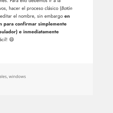
nes. Para ello debemos ir a la
os, hacer el proceso clásico (
Botón
 editar el nombre, sin embargo
en
ón para confirmar simplemente
abulador) e inmediatamente
ácil! 😄
etas
ales
,
windows
o cambiar de nombre varios archivos a la vez