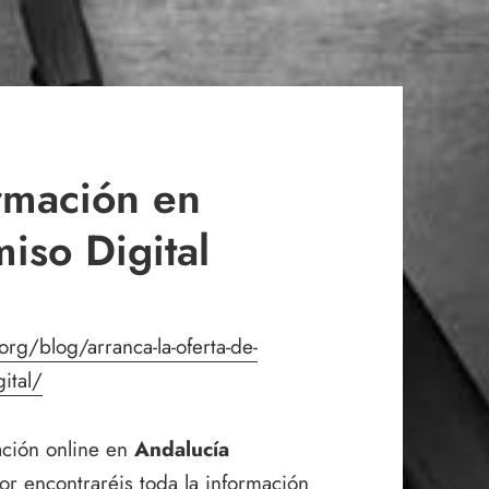
rmación en
iso Digital
rg/blog/arranca-la-oferta-de-
ital/
ción online en
Andalucía
ior encontraréis toda la información