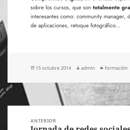
sobre los cursos, que son
totalmente gra
interesantes como: community manager, di
de aplicaciones, retoque fotográfico…
Publicado
Autor
Categorías
15 octubre 2014
admin
formación
el
Navegación
de
ANTERIOR
Jornada de redes sociale
entradas
Entrada