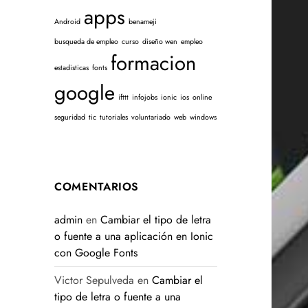
apps
Android
benameji
busqueda de empleo
curso
diseño wen
empleo
formacion
estadisticas
fonts
google
ifttt
infojobs
ionic
ios
online
seguridad
tic
tutoriales
voluntariado
web
windows
COMENTARIOS
admin
en
Cambiar el tipo de letra
o fuente a una aplicación en Ionic
con Google Fonts
Victor Sepulveda
en
Cambiar el
tipo de letra o fuente a una